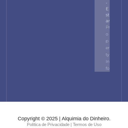
-
E
St
Ar
Pr
O
P
Er
Ty
In
Fo
Copyright © 2025 | Alquimia do Dinheiro.
Política de Privacidade |
Termos de Uso