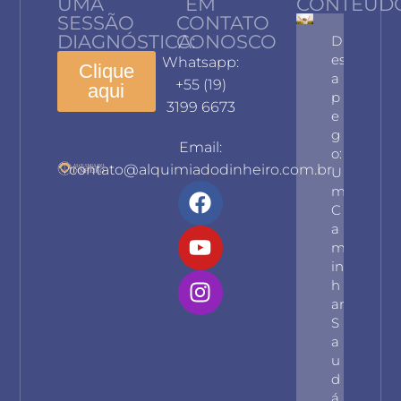
UMA
EM
CONTEÚD
SESSÃO
CONTATO
DIAGNÓSTICA:
CONOSCO
D
Es
Whatsapp:
Clique
A
+55 (19)
aqui
P
3199 6673
E
G
Email:
O:
contato@alquimiadodinheiro.com.br
U
M
C
A
M
In
H
Ar
S
A
U
D
Á