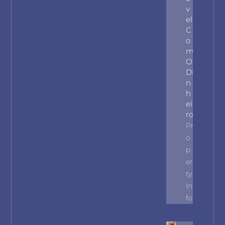
V
El
C
O
M
O
Di
N
H
Ei
Ro
Pr
O
P
Er
Ty
In
Fo