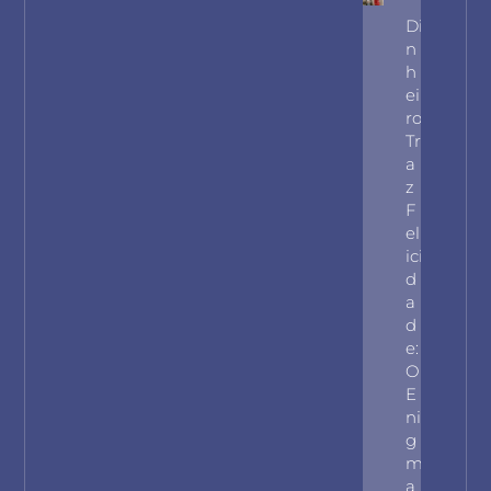
Di
N
H
Ei
Ro
Tr
A
Z
F
El
Ici
D
A
D
E:
O
E
Ni
G
M
A