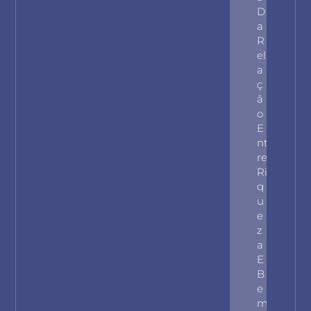
D
A
R
El
A
Ç
Ã
O
E
Nt
Re
Ri
Q
U
E
Z
A
E
B
E
M