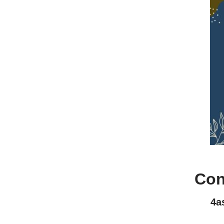
Con
4a