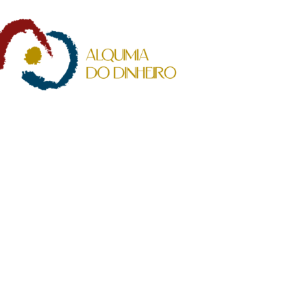
PRESENCIAL
e Consciência Financeira"
as dias 17 e 24 de Abril,
 15, 22 e 29 de Maio
12, 19 e 26 de Junho
 10 de Julho de 2024
das 19h às 21h.