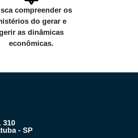
sca compreender os
istérios do gerar e
gerir as dinâmicas
econômicas.
 310
tuba - SP