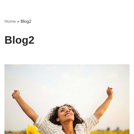
Pular
Home
»
Blog2
para
o
Blog2
conteúdo